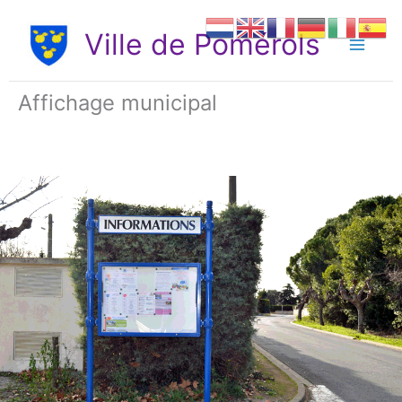
Aller
au
Ville de Pomérols
contenu
Affichage municipal