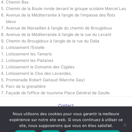
Chemin Bas
Chemin de la Boule ronde devant le groupe scolaire Marcel Lau
Avenue de la Méditerranée à l’angle de l’impasse des ﬂots
bleus
Avenue de Marseillan à l’angle du chemin de Brougidoux
Avenue de la Méditerranée à l’angle de la rue du Levant
Chemin du Brougidoux à l’angle de la rue du Dalia
Lotissement l’Estelle
Lotissement les Tamaris
Lotissement les Platanes
Lotissement le Domaine des Cigales
Lotissement le Clos des Lavandes.
Promenade Robert Gairaud (Marche Gay)
Parc de la grenatière
Façade de l’office de tourisme Place Général de Gaulle.
Contact
Plan du site
Nous utilisons des cookies pour vous garantir la meilleure
Mentions légales
expérience sur notre site web. Si vous continuez à utiliser ce
Politique de confidentialité
site, nous supposerons que vous en êtes satisfait.
Plan de ville