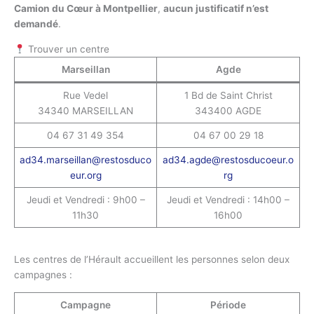
Camion du Cœur à Montpellier
,
aucun justificatif n’est
demandé
.
Trouver un centre
Marseillan
Agde
Rue Vedel
1 Bd de Saint Christ
34340 MARSEILLAN
343400 AGDE
04 67 31 49 354
04 67 00 29 18
ad34.marseillan@restosduco
ad34.agde@restosducoeur.o
eur.org
rg
Jeudi et Vendredi : 9h00 –
Jeudi et Vendredi : 14h00 –
11h30
16h00
Les centres de l’Hérault accueillent les personnes selon deux
campagnes :
Campagne
Période