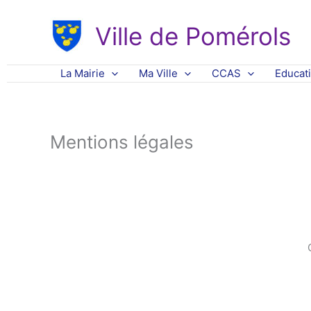
Aller
au
Ville de Pomérols
contenu
La Mairie
Ma Ville
CCAS
Educat
Mentions légales