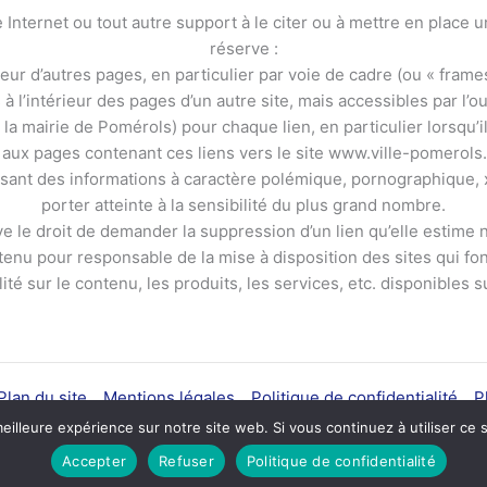
e Internet ou tout autre support à le citer ou à mettre en place
réserve :
rieur d’autres pages, en particulier par voie de cadre (ou « frame
à l’intérieur des pages d’un autre site, mais accessibles par l’o
la mairie de Pomérols) pour chaque lien, en particulier lorsqu’il 
 aux pages contenant ces liens vers le site www.ville-pomerols.fr
iffusant des informations à caractère polémique, pornographique
porter atteinte à la sensibilité du plus grand nombre.
e le droit de demander la suppression d’un lien qu’elle estime n
nu pour responsable de la mise à disposition des sites qui font l
é sur le contenu, les produits, les services, etc. disponibles sur
Plan du site
Mentions légales
Politique de confidentialité
P
eilleure expérience sur notre site web. Si vous continuez à utiliser ce
Accepter
Refuser
Politique de confidentialité