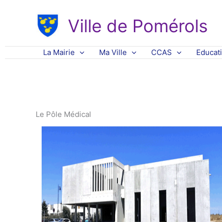
Aller
au
Ville de Pomérols
contenu
La Mairie
Ma Ville
CCAS
Educat
Le Pôle Médical