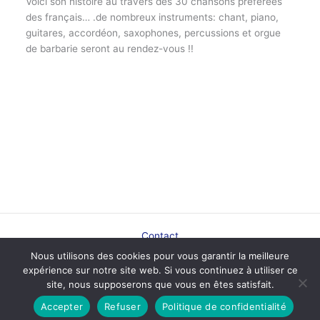
Voici son histoire au travers des 30 chansons préférées
des français… .de nombreux instruments: chant, piano,
guitares, accordéon, saxophones, percussions et orgue
de barbarie seront au rendez-vous !!
Contact
Plan du site
Nous utilisons des cookies pour vous garantir la meilleure
Mentions légales
expérience sur notre site web. Si vous continuez à utiliser ce
Politique de confidentialité
site, nous supposerons que vous en êtes satisfait.
Plan de ville
Accepter
Refuser
Politique de confidentialité