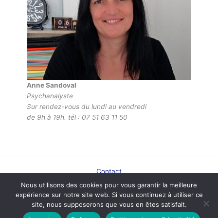
Anne Sandoval
Psychanalyste
Sur rendez-vous du lundi au vendredi
de 9h à 19h. tél : 07 51 63 11 50
Contact
Plan du site
Nous utilisons des cookies pour vous garantir la meilleure
Mentions légales
expérience sur notre site web. Si vous continuez à utiliser ce
Politique de confidentialité
site, nous supposerons que vous en êtes satisfait.
Plan de ville